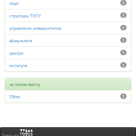
ліцеї
1
структура ТНТУ
1
управління університетом
1
факультети
1
центри
1
інститути
1
за типом вмісту
Other
1
Тема від