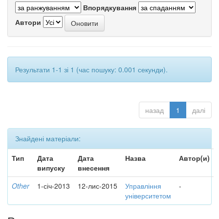
Впорядкування
Автори
Результати 1-1 зі 1 (час пошуку: 0.001 секунди).
назад
1
далі
Знайдені матеріали:
Тип
Дата
Дата
Назва
Автор(и)
випуску
внесення
Other
1-січ-2013
12-лис-2015
Управління
-
університетом