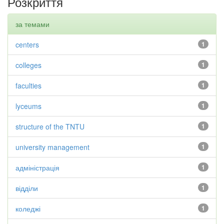
Розкриття
за темами
centers
1
colleges
1
faculties
1
lyceums
1
structure of the TNTU
1
university management
1
адміністрація
1
відділи
1
коледжі
1