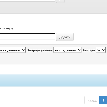
в пошуку.
Впорядкування
Автори
назад
1