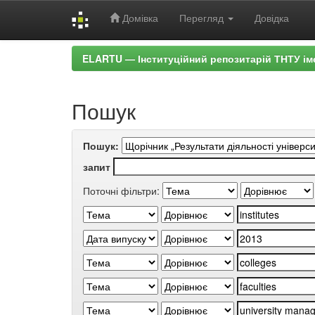
Домівка
Перегляд
Довідка
Skip
ELARTU — Інституційний репозитарій ТНТУ ім
navigation
Пошук
Пошук:
запит
Поточні фільтри: