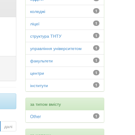
коледжі
1
ліцеї
1
структура ТНТУ
1
управління університетом
1
факультети
1
центри
1
інститути
1
за типом вмісту
Other
1
далі