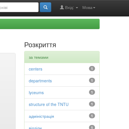
Вхід:
Мова
Розкриття
за темами
centers
1
departments
1
lyceums
1
structure of the TNTU
1
адміністрація
1
відділи
1