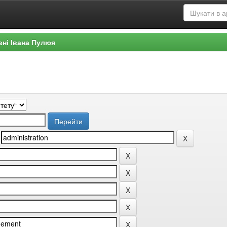
ені Івана Пулюя