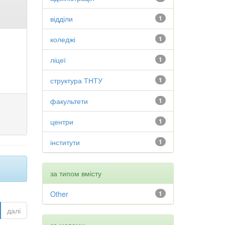
відділи
1
коледжі
1
ліцеї
1
структура ТНТУ
1
факультети
1
центри
1
інститути
1
за типом вмісту
Other
1
далі