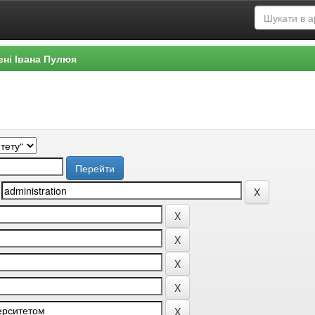
ені Івана Пулюя