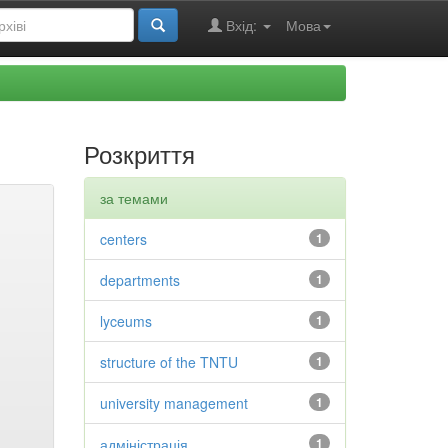
Вхід:
Мова
Розкриття
за темами
centers
1
departments
1
lyceums
1
structure of the TNTU
1
university management
1
адміністрація
1