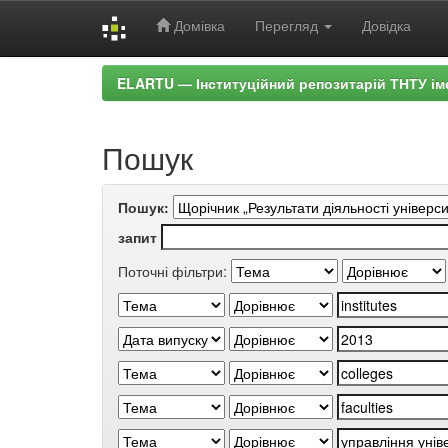
Домівка
Перегляд
Довідка
Skip
ELARTU — Інституційний репозитарій ТНТУ ім
navigation
Пошук
Пошук:
запит
Поточні фільтри: