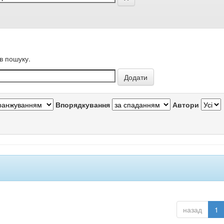
в пошуку.
Впорядкування
Автори
назад
1