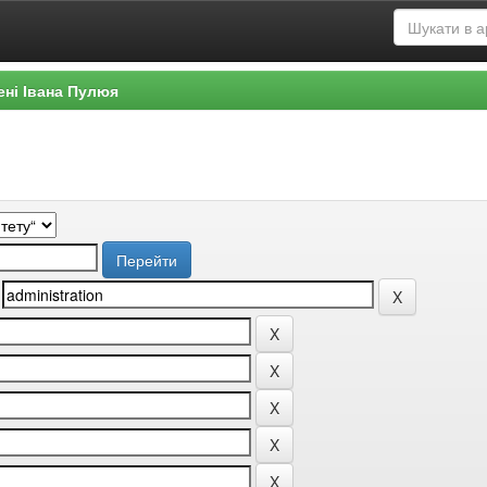
ені Івана Пулюя