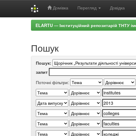
Домівка
Перегляд
Довідка
Skip
ELARTU — Інституційний репозитарій ТНТУ ім
navigation
Пошук
Пошук:
запит
Поточні фільтри: