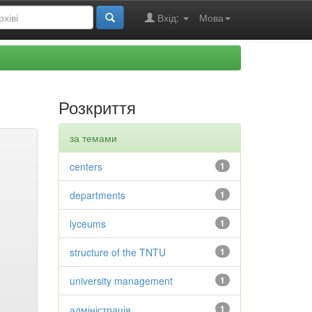
Вхід:
Мова
Розкриття
за темами
centers
1
departments
1
lyceums
1
structure of the TNTU
1
university management
1
адміністрація
1