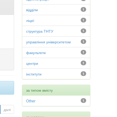
відділи
1
ліцеї
1
структура ТНТУ
1
управління університетом
1
факультети
1
центри
1
інститути
1
за типом вмісту
Other
1
далі