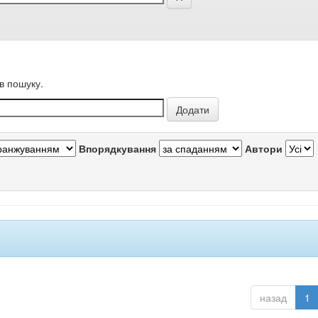
в пошуку.
Впорядкування
Автори
назад
1