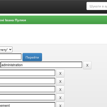
ені Івана Пулюя