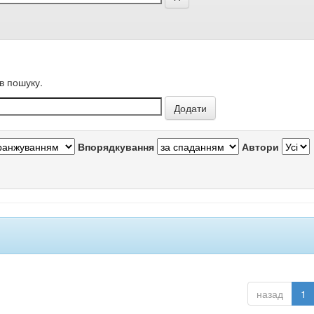
в пошуку.
Впорядкування
Автори
назад
1