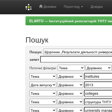
Домівка
Перегляд
Довідка
Skip
ELARTU — Інституційний репозитарій ТНТУ ім
navigation
Пошук
Пошук:
запит
Поточні фільтри: