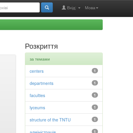
Вхід:
Мова
Розкриття
за темами
centers
1
departments
1
faculties
1
lyceums
1
structure of the TNTU
1
адміністрація
1