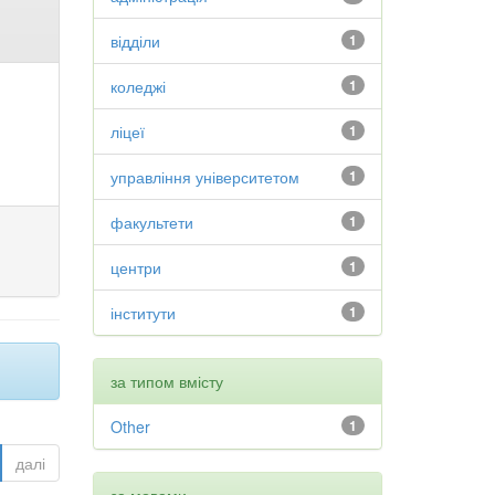
відділи
1
коледжі
1
ліцеї
1
управління університетом
1
факультети
1
центри
1
інститути
1
за типом вмісту
Other
1
далі