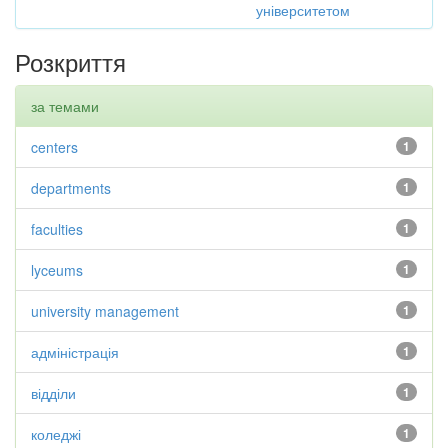
університетом
Розкриття
за темами
centers
1
departments
1
faculties
1
lyceums
1
university management
1
адміністрація
1
відділи
1
коледжі
1