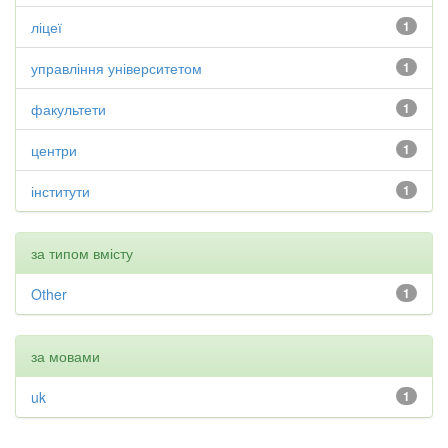
ліцеї
1
управління університетом
1
факультети
1
центри
1
інститути
1
за типом вмісту
Other
1
за мовами
uk
1