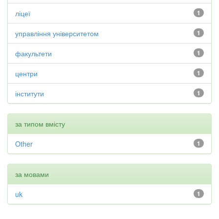
ліцеї
1
управління університетом
1
факультети
1
центри
1
інститути
1
за типом вмісту
Other
1
за мовами
uk
1