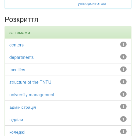
університетом
Розкриття
за темами
centers
1
departments
1
faculties
1
structure of the TNTU
1
university management
1
адміністрація
1
відділи
1
коледжі
1