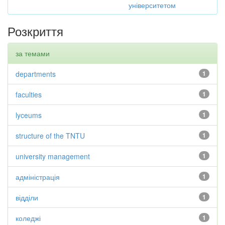
університетом
Розкриття
за темами
departments
1
faculties
1
lyceums
1
structure of the TNTU
1
university management
1
адміністрація
1
відділи
1
коледжі
1