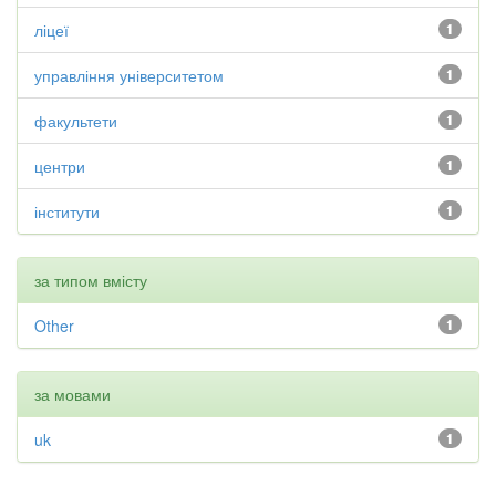
ліцеї
1
управління університетом
1
факультети
1
центри
1
інститути
1
за типом вмісту
Other
1
за мовами
uk
1