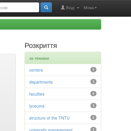
Вхід:
Мова
Розкриття
за темами
centers
1
departments
1
faculties
1
lyceums
1
structure of the TNTU
1
university management
1