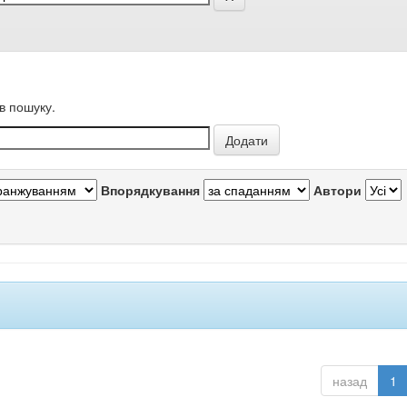
в пошуку.
Впорядкування
Автори
назад
1