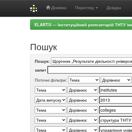
Домівка
Перегляд
Довідка
Skip
ELARTU — Інституційний репозитарій ТНТУ ім
navigation
Пошук
Пошук:
запит
Поточні фільтри: