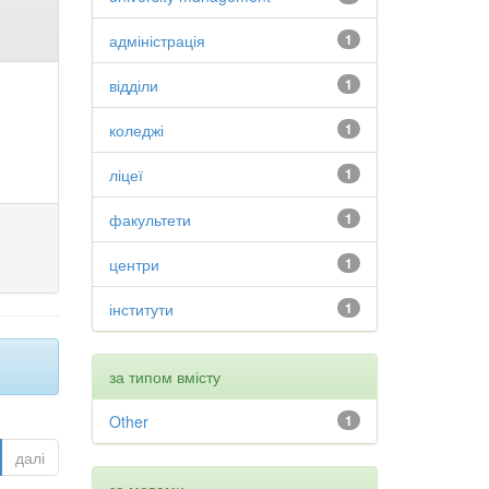
адміністрація
1
відділи
1
коледжі
1
ліцеї
1
факультети
1
центри
1
інститути
1
за типом вмісту
Other
1
далі