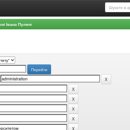
ені Івана Пулюя