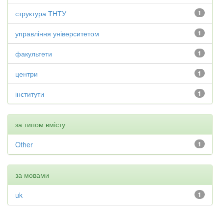
структура ТНТУ
1
управління університетом
1
факультети
1
центри
1
інститути
1
за типом вмісту
Other
1
за мовами
uk
1