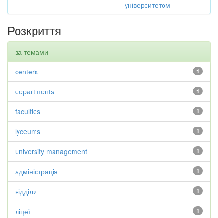
університетом
Розкриття
за темами
centers
1
departments
1
faculties
1
lyceums
1
university management
1
адміністрація
1
відділи
1
ліцеї
1