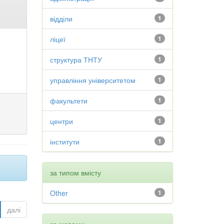
відділи
1
ліцеї
1
структура ТНТУ
1
управління університетом
1
факультети
1
центри
1
інститути
1
за типом вмісту
Other
1
далі