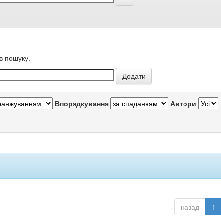
в пошуку.
Впорядкування
Автори
назад
1