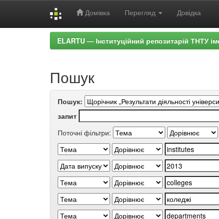
Домівка
Перегляд
Довідка
Skip
ELARTU — Інституційний репозитарій ТНТУ ім
navigation
Пошук
Пошук:
запит
Поточні фільтри: