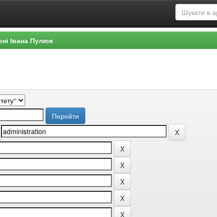
ені Івана Пулюя