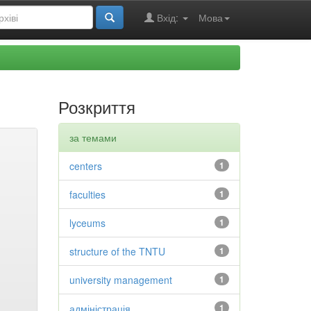
Вхід:
Мова
Розкриття
за темами
centers
1
faculties
1
lyceums
1
structure of the TNTU
1
university management
1
адміністрація
1