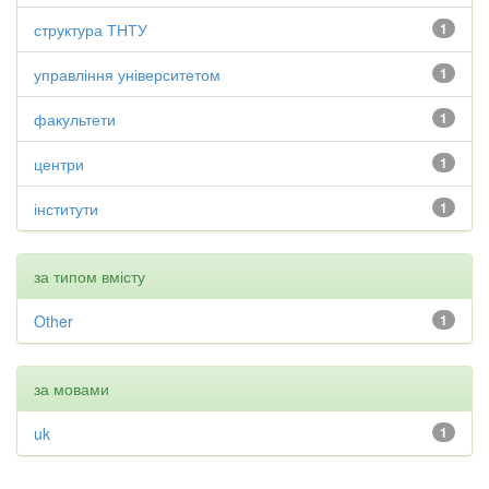
структура ТНТУ
1
управління університетом
1
факультети
1
центри
1
інститути
1
за типом вмісту
Other
1
за мовами
uk
1