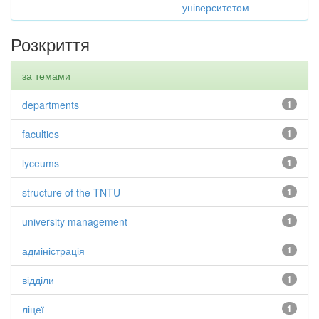
університетом
Розкриття
за темами
departments
1
faculties
1
lyceums
1
structure of the TNTU
1
university management
1
адміністрація
1
відділи
1
ліцеї
1