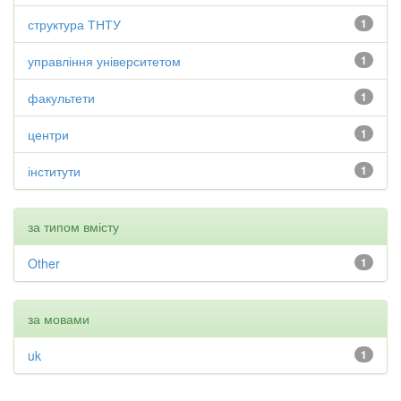
структура ТНТУ
1
управління університетом
1
факультети
1
центри
1
інститути
1
за типом вмісту
Other
1
за мовами
uk
1