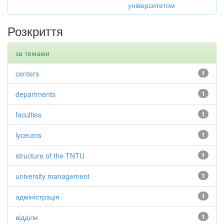
університетом
Розкриття
за темами
centers
1
departments
1
faculties
1
lyceums
1
structure of the TNTU
1
university management
1
адміністрація
1
відділи
1