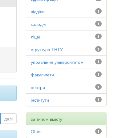
відділи
1
коледжі
1
ліцеї
1
структура ТНТУ
1
управління університетом
1
факультети
1
центри
1
інститути
1
далі
за типом вмісту
Other
1