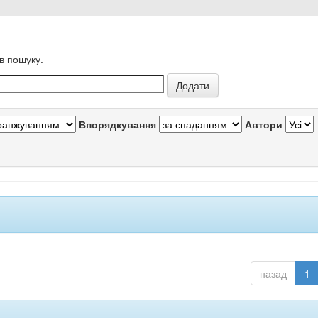
в пошуку.
Впорядкування
Автори
назад
1