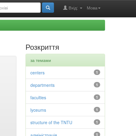
Вхід:
Мова
Розкриття
за темами
centers
1
departments
1
faculties
1
lyceums
1
structure of the TNTU
1
адміністрація
1