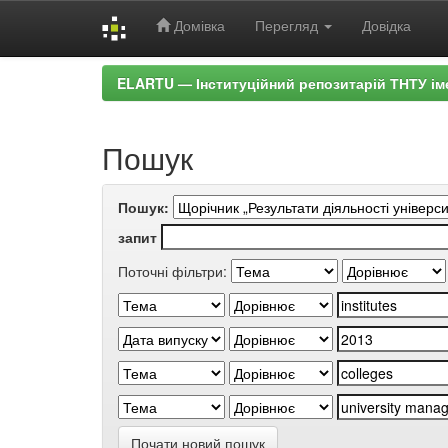
Домівка
Перегляд
Довідка
Skip
ELARTU — Інституційний репозитарій ТНТУ ім
navigation
Пошук
Пошук:
запит
Поточні фільтри:
Почати новий пошук