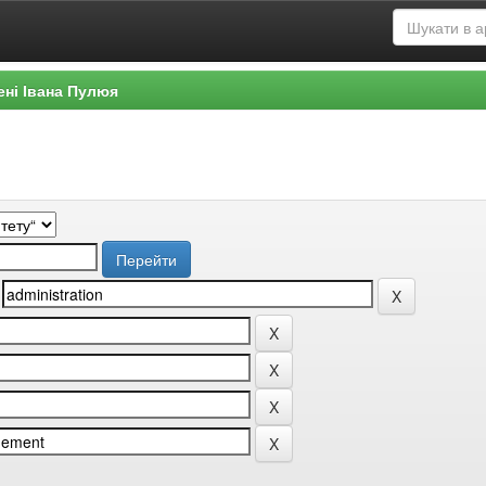
ені Івана Пулюя