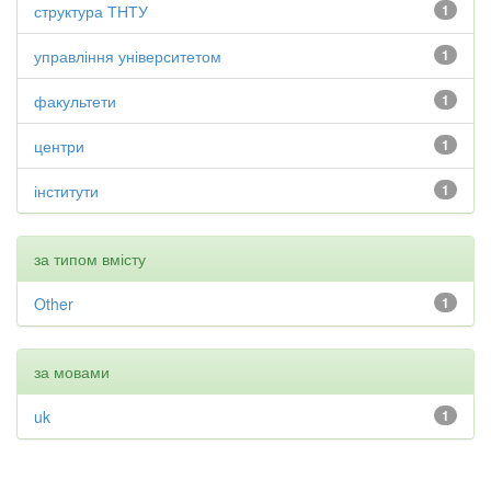
структура ТНТУ
1
управління університетом
1
факультети
1
центри
1
інститути
1
за типом вмісту
Other
1
за мовами
uk
1