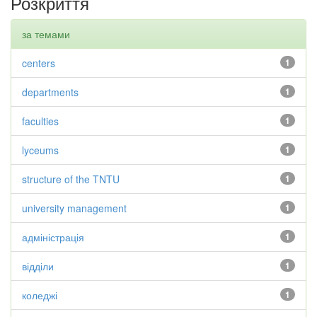
Розкриття
за темами
centers
1
departments
1
faculties
1
lyceums
1
structure of the TNTU
1
university management
1
адміністрація
1
відділи
1
коледжі
1