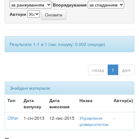
Впорядкування
Автори
Результати 1-1 зі 1 (час пошуку: 0.002 секунди).
назад
1
далі
Знайдені матеріали:
Тип
Дата
Дата
Назва
Автор(и)
випуску
внесення
Other
1-січ-2013
12-лис-2015
Управління
-
університетом