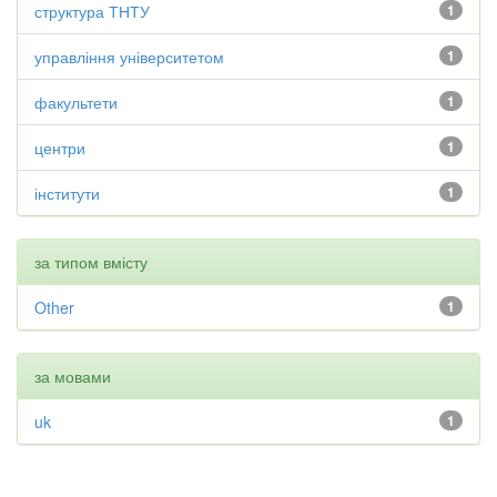
структура ТНТУ
1
управління університетом
1
факультети
1
центри
1
інститути
1
за типом вмісту
Other
1
за мовами
uk
1