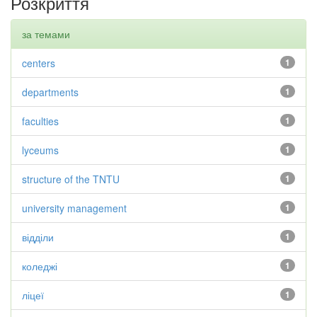
Розкриття
за темами
centers
1
departments
1
faculties
1
lyceums
1
structure of the TNTU
1
university management
1
відділи
1
коледжі
1
ліцеї
1