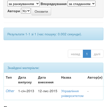
Впорядкування
Автори
Результати 1-1 зі 1 (час пошуку: 0.002 секунди).
назад
1
далі
Знайдені матеріали:
Тип
Дата
Дата
Назва
Автор(и)
випуску
внесення
Other
1-січ-2013
12-лис-2015
Управління
-
університетом