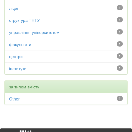
ліцеї
1
структура ТНТУ
1
управління університетом
1
факультети
1
центри
1
інститути
1
за типом вмісту
Other
1