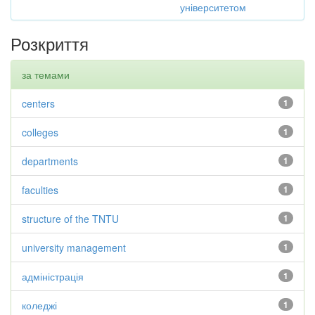
університетом
Розкриття
за темами
centers
1
colleges
1
departments
1
faculties
1
structure of the TNTU
1
university management
1
адміністрація
1
коледжі
1