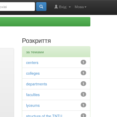
Вхід:
Мова
Розкриття
за темами
centers
1
colleges
1
departments
1
faculties
1
lyceums
1
structure of the TNTU
1