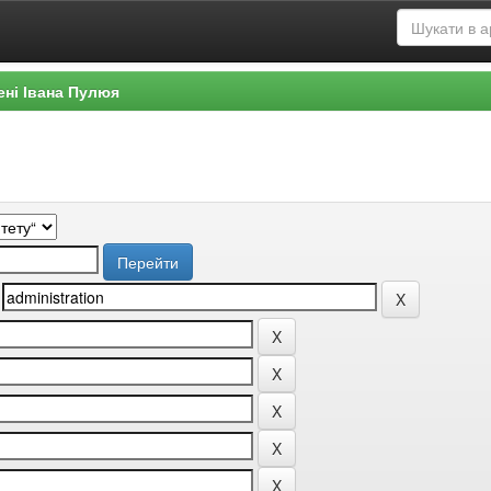
ені Івана Пулюя