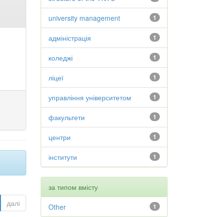
university management
1
адміністрація
1
коледжі
1
ліцеї
1
управління університетом
1
факультети
1
центри
1
інститути
1
за типом вмісту
далі
Other
1