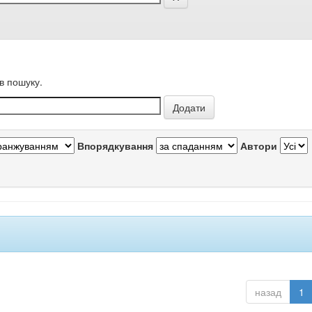
в пошуку.
Впорядкування
Автори
назад
1