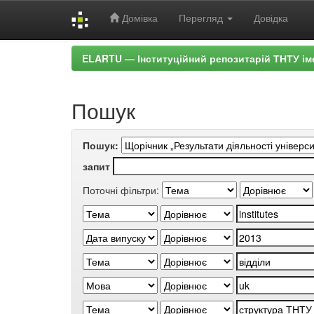
Домівка
Перегляд
Довідка
Skip
ELARTU — Інституційний репозитарій ТНТУ ім
navigation
Пошук
Пошук:
запит
Поточні фільтри: