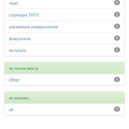
ліцеї
1
структура ТНТУ
1
управління університетом
1
факультети
1
інститути
1
за типом вмісту
Other
1
за мовами
uk
1