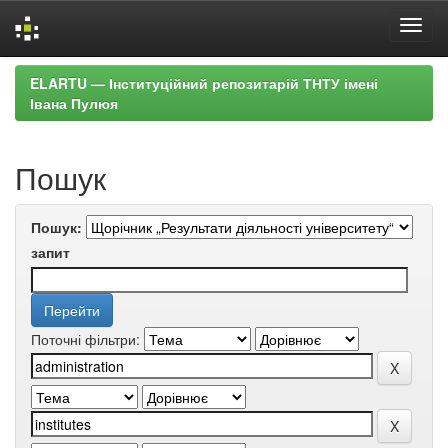
Skip
ELARTU — Інституційний репозитарій ТНТУ імені
navigation
Івана Пулюя
Пошук
Пошук:
запит
Поточні фільтри: