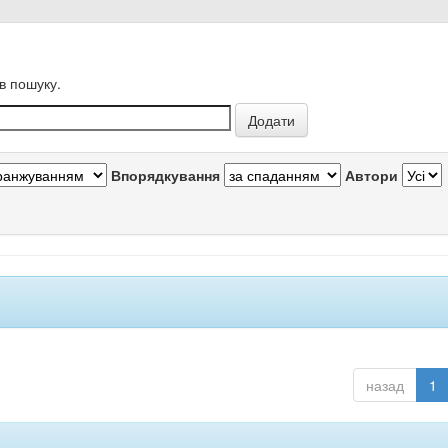
в пошуку.
Впорядкування
Автори
назад
1