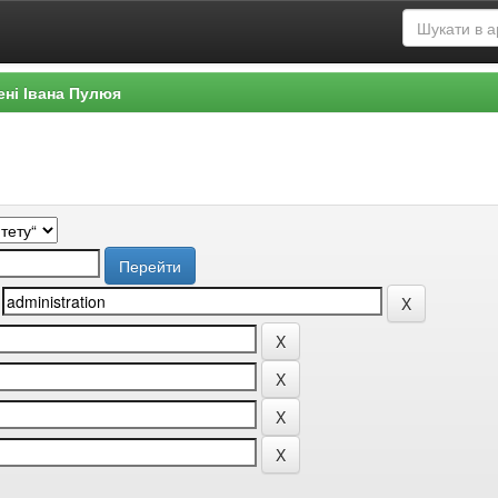
ені Івана Пулюя