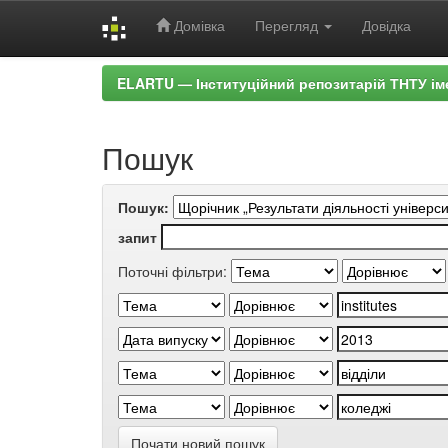
Домівка
Перегляд
Довідка
Skip
ELARTU — Інституційний репозитарій ТНТУ ім
navigation
Пошук
Пошук:
запит
Поточні фільтри:
Почати новий пошук