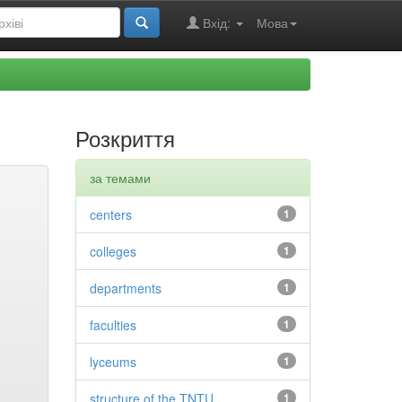
Вхід:
Мова
Розкриття
за темами
centers
1
colleges
1
departments
1
faculties
1
lyceums
1
structure of the TNTU
1