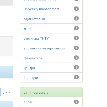
university management
1
адміністрація
1
ліцеї
1
структура ТНТУ
1
управління університетом
1
факультети
1
центри
1
інститути
1
далі
за типом вмісту
Other
1