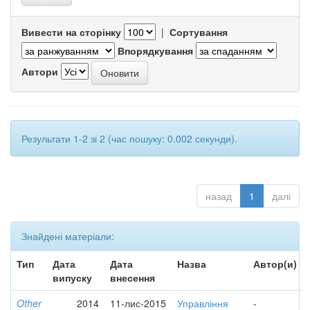
Вивести на сторінку
|
Сортування
Впорядкування
Автори
Результати 1-2 зі 2 (час пошуку: 0.002 секунди).
назад
1
далі
Знайдені матеріали:
Тип
Дата
Дата
Назва
Автор(и)
випуску
внесення
Other
2014
11-лис-2015
Управління
-