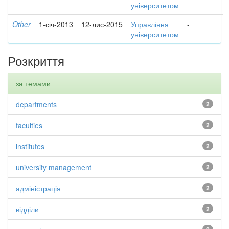
університетом
Other
1-січ-2013
12-лис-2015
Управління
-
університетом
Розкриття
за темами
departments
2
faculties
2
institutes
2
university management
2
адміністрація
2
відділи
2