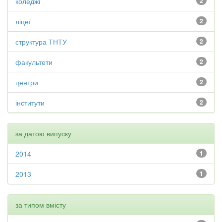
коледжі
2
ліцеї
2
структура ТНТУ
2
факультети
2
центри
2
інститути
2
за датою випуску
2014
1
2013
1
за типом вмісту