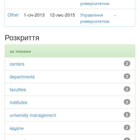
університетом
Other
1-січ-2013
12-лис-2015
Управління
-
університетом
Розкриття
за темами
centers
2
departments
2
faculties
2
institutes
2
university management
2
відділи
2