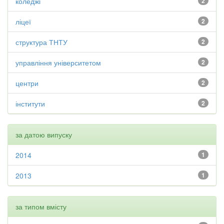
коледжі
2
ліцеї
2
структура ТНТУ
2
управління університетом
2
центри
2
інститути
2
за датою випуску
2014
1
2013
1
за типом вмісту