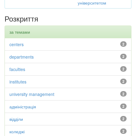
університетом
Розкриття
за темами
centers
2
departments
2
faculties
2
institutes
2
university management
2
адміністрація
2
відділи
2
коледжі
2