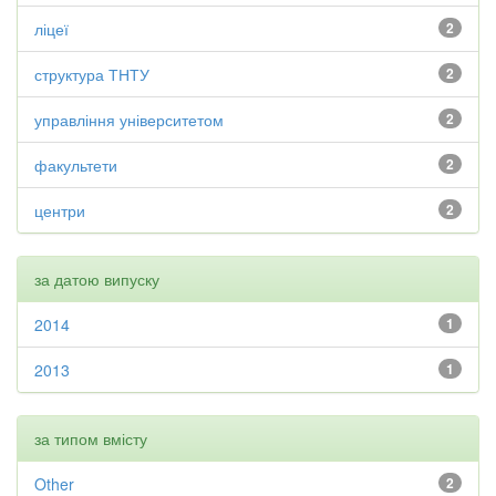
ліцеї
2
структура ТНТУ
2
управління університетом
2
факультети
2
центри
2
за датою випуску
2014
1
2013
1
за типом вмісту
Other
2