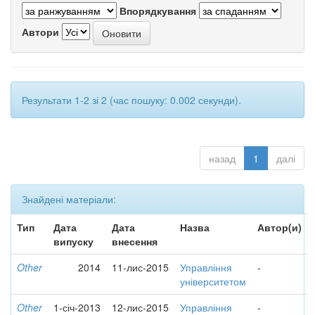
Впорядкування
Автори
Результати 1-2 зі 2 (час пошуку: 0.002 секунди).
назад
1
далі
Знайдені матеріали:
Тип
Дата
Дата
Назва
Автор(и)
випуску
внесення
Other
2014
11-лис-2015
Управління
-
університетом
Other
1-січ-2013
12-лис-2015
Управління
-