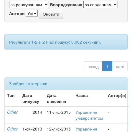
Впорядкування
Автори
Результати 1-2 зі 2 (час пошуку: 0.002 секунди).
назад
1
далі
Знайдені матеріали:
Тип
Дата
Дата
Назва
Автор(и)
випуску
внесення
Other
2014
11-лис-2015
Управління
-
університетом
Other
1-січ-2013
12-лис-2015
Управління
-