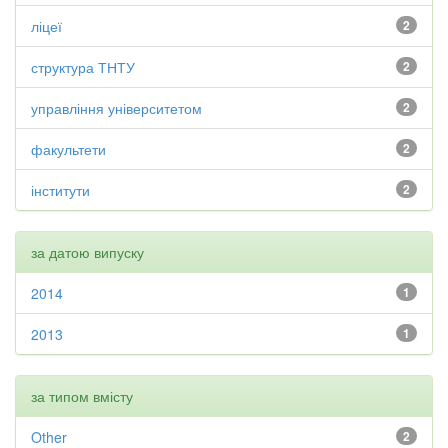
ліцеї
2
структура ТНТУ
2
управління університетом
2
факультети
2
інститути
2
за датою випуску
2014
1
2013
1
за типом вмісту
Other
2