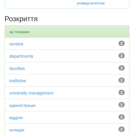
університетом
Розкриття
за темами
centers
2
departments
2
faculties
2
institutes
2
university management
2
адміністрація
2
відділи
2
коледжі
2