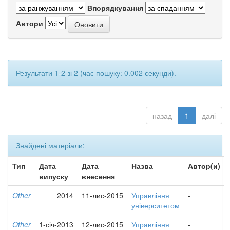
Впорядкування
Автори
Результати 1-2 зі 2 (час пошуку: 0.002 секунди).
назад
1
далі
Знайдені матеріали:
Тип
Дата
Дата
Назва
Автор(и)
випуску
внесення
Other
2014
11-лис-2015
Управління
-
університетом
Other
1-січ-2013
12-лис-2015
Управління
-