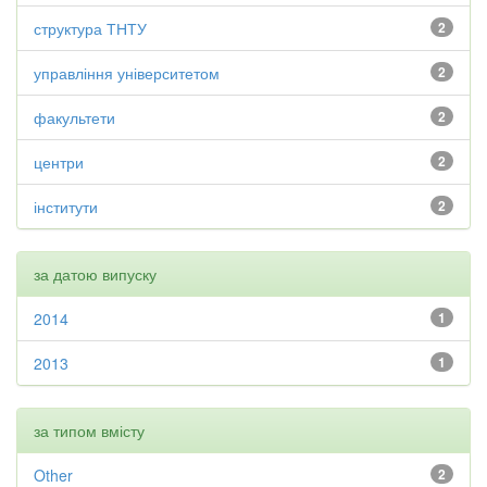
структура ТНТУ
2
управління університетом
2
факультети
2
центри
2
інститути
2
за датою випуску
2014
1
2013
1
за типом вмісту
Other
2