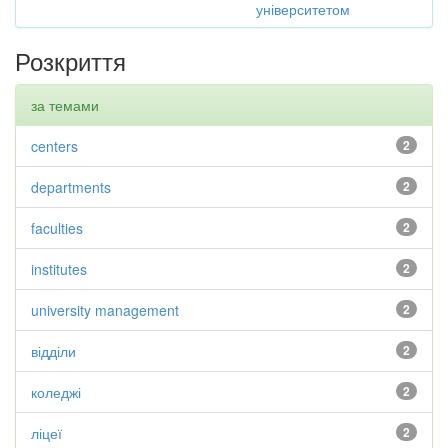
університетом
Розкриття
за темами
centers
2
departments
2
faculties
2
institutes
2
university management
2
відділи
2
коледжі
2
ліцеї
2