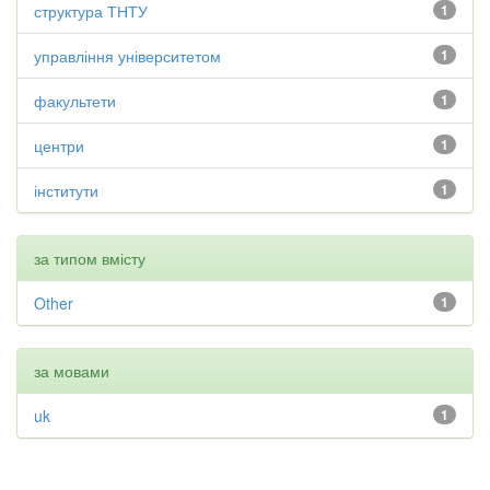
структура ТНТУ
1
управління університетом
1
факультети
1
центри
1
інститути
1
за типом вмісту
Other
1
за мовами
uk
1