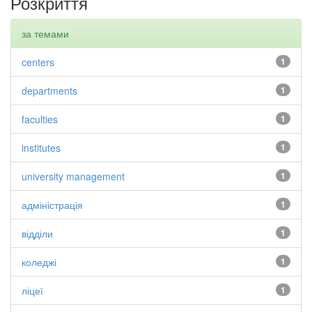
Розкриття
за темами
centers
1
departments
1
faculties
1
institutes
1
university management
1
адміністрація
1
відділи
1
коледжі
1
ліцеї
1