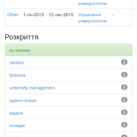
університетом
Other
1-січ-2013
12-лис-2015
Управління
-
університетом
Розкриття
за темами
centers
2
lyceums
2
university management
2
адміністрація
2
відділи
2
коледжі
2