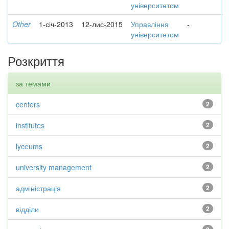
університетом
Other
1-січ-2013
12-лис-2015
Управління
-
університетом
Розкриття
за темами
centers
2
institutes
2
lyceums
2
university management
2
адміністрація
2
відділи
2