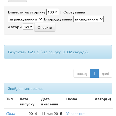
Вивести на сторінку
|
Сортування
Впорядкування
Автори
Результати 1-2 зі 2 (час пошуку: 0.002 секунди).
назад
1
далі
Знайдені матеріали:
Тип
Дата
Дата
Назва
Автор(и)
випуску
внесення
Other
2014
11-лис-2015
Управління
-