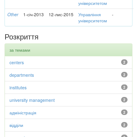
університетом
Other
1-січ-2013
12-лис-2015
Управління
-
університетом
Розкриття
за темами
centers
2
departments
2
institutes
2
university management
2
адміністрація
2
відділи
2