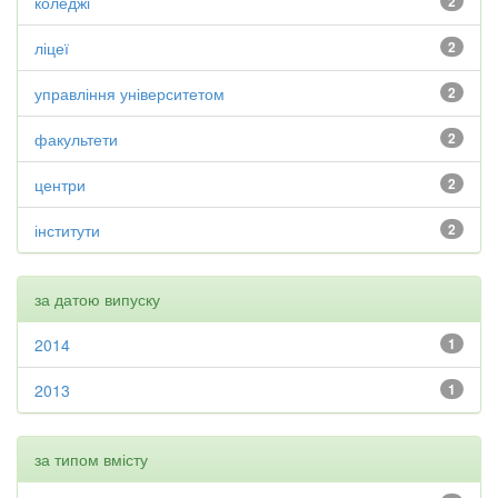
коледжі
2
ліцеї
2
управління університетом
2
факультети
2
центри
2
інститути
2
за датою випуску
2014
1
2013
1
за типом вмісту