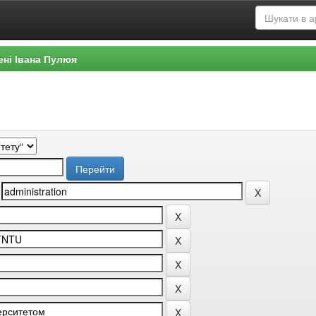
ені Івана Пулюя