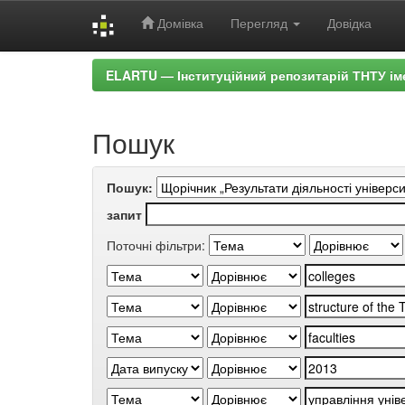
Домівка
Перегляд
Довідка
Skip
ELARTU — Інституційний репозитарій ТНТУ ім
navigation
Пошук
Пошук:
запит
Поточні фільтри: