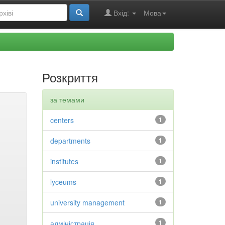
Вхід:
Мова
Розкриття
за темами
centers
1
departments
1
institutes
1
lyceums
1
university management
1
адміністрація
1