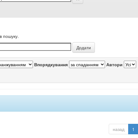
в пошуку.
Впорядкування
Автори
назад
1