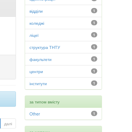
відділи
1
коледжі
1
ліцеї
1
структура ТНТУ
1
факультети
1
центри
1
інститути
1
за типом вмісту
Other
1
далі