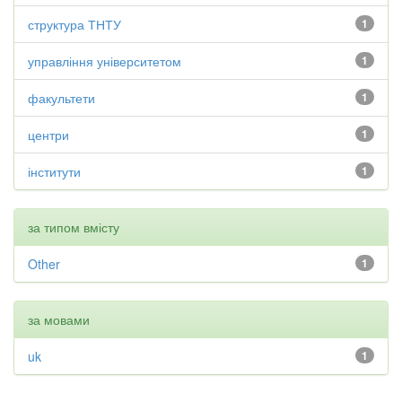
структура ТНТУ
1
управління університетом
1
факультети
1
центри
1
інститути
1
за типом вмісту
Other
1
за мовами
uk
1