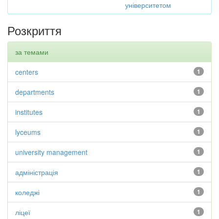
університетом
Розкриття
за темами
centers
1
departments
1
institutes
1
lyceums
1
university management
1
адміністрація
1
коледжі
1
ліцеї
1