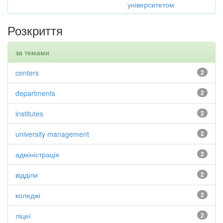
університетом
Розкриття
за темами
centers
2
departments
2
institutes
2
university management
2
адміністрація
2
відділи
2
коледжі
2
ліцеї
2