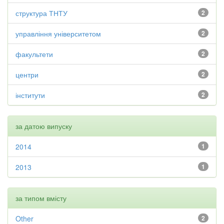
структура ТНТУ
2
управління університетом
2
факультети
2
центри
2
інститути
2
за датою випуску
2014
1
2013
1
за типом вмісту
Other
2