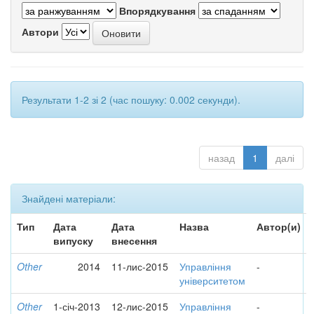
Впорядкування
Автори
Результати 1-2 зі 2 (час пошуку: 0.002 секунди).
назад
1
далі
Знайдені матеріали:
Тип
Дата
Дата
Назва
Автор(и)
випуску
внесення
Other
2014
11-лис-2015
Управління
-
університетом
Other
1-січ-2013
12-лис-2015
Управління
-