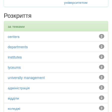
університетом
Розкриття
за темами
centers
2
departments
2
institutes
2
lyceums
2
university management
2
адміністрація
2
відділи
2
коледжі
2