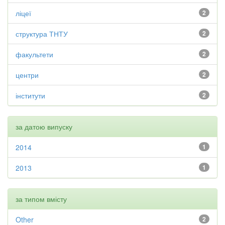
ліцеї
2
структура ТНТУ
2
факультети
2
центри
2
інститути
2
за датою випуску
2014
1
2013
1
за типом вмісту
Other
2