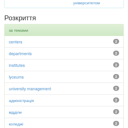
університетом
Розкриття
за темами
centers
2
departments
2
institutes
2
lyceums
2
university management
2
адміністрація
2
відділи
2
коледжі
2