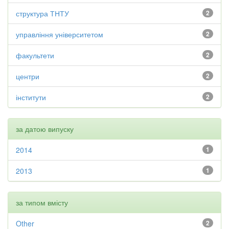
структура ТНТУ
2
управління університетом
2
факультети
2
центри
2
інститути
2
за датою випуску
2014
1
2013
1
за типом вмісту
Other
2