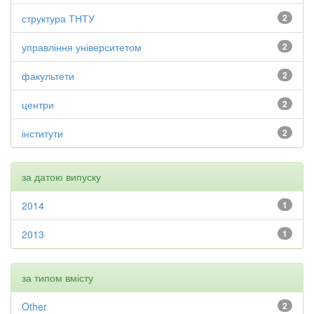
структура ТНТУ
2
управління університетом
2
факультети
2
центри
2
інститути
2
за датою випуску
2014
1
2013
1
за типом вмісту
Other
2