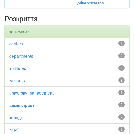
університетом
Розкриття
за темами
centers
2
departments
2
institutes
2
lyceums
2
university management
2
адміністрація
2
коледжі
2
ліцеї
2