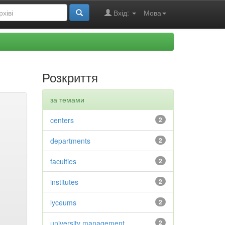
Вхід:
Мова
Розкриття
за темами
centers
2
departments
2
faculties
2
institutes
2
lyceums
2
university management
2