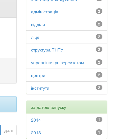
адміністрація
2
відділи
2
ліцеї
2
структура ТНТУ
2
управління університетом
2
центри
2
інститути
2
за датою випуску
2014
1
далі
2013
1