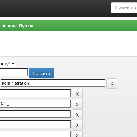
ені Івана Пулюя