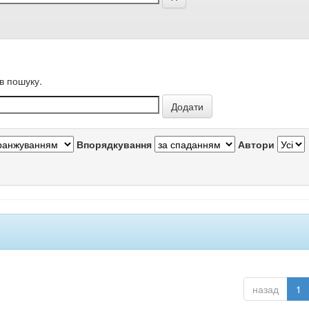
в пошуку.
Впорядкування
Автори
назад
1