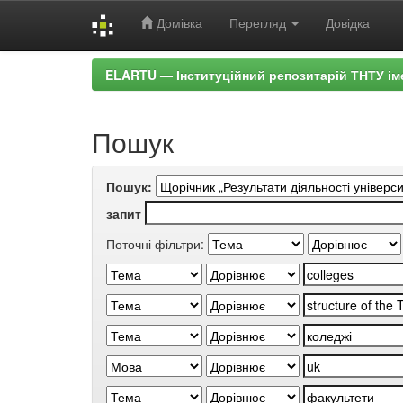
Домівка
Перегляд
Довідка
Skip
ELARTU — Інституційний репозитарій ТНТУ ім
navigation
Пошук
Пошук:
запит
Поточні фільтри: