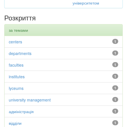
університетом
Розкриття
за темами
centers
1
departments
1
faculties
1
institutes
1
lyceums
1
university management
1
адміністрація
1
відділи
1