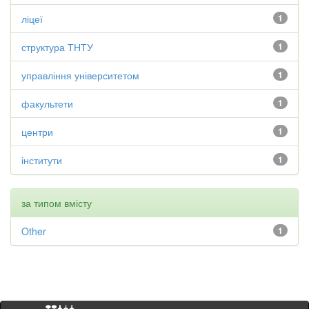
ліцеї
1
структура ТНТУ
1
управління університетом
1
факультети
1
центри
1
інститути
1
за типом вмісту
Other
1