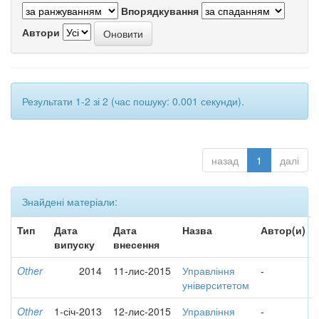
Впорядкування
Автори
Результати 1-2 зі 2 (час пошуку: 0.001 секунди).
назад
1
далі
Знайдені матеріали:
Тип
Дата
Дата
Назва
Автор(и)
випуску
внесення
Other
2014
11-лис-2015
Управління
-
університетом
Other
1-січ-2013
12-лис-2015
Управління
-