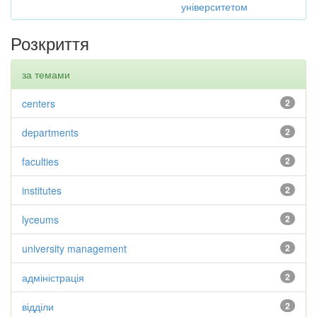
університетом
Розкриття
за темами
centers
2
departments
2
faculties
2
institutes
2
lyceums
2
university management
2
адміністрація
2
відділи
2