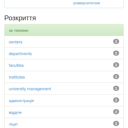
університетом
Розкриття
за темами
centers
2
departments
2
faculties
2
institutes
2
university management
2
адміністрація
2
відділи
2
ліцеї
2