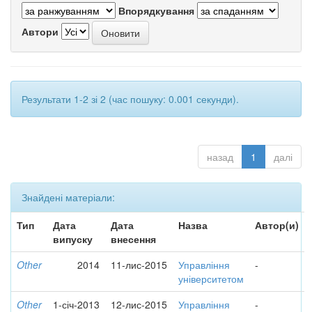
Впорядкування
Автори
Результати 1-2 зі 2 (час пошуку: 0.001 секунди).
назад
1
далі
Знайдені матеріали:
Тип
Дата
Дата
Назва
Автор(и)
випуску
внесення
Other
2014
11-лис-2015
Управління
-
університетом
Other
1-січ-2013
12-лис-2015
Управління
-