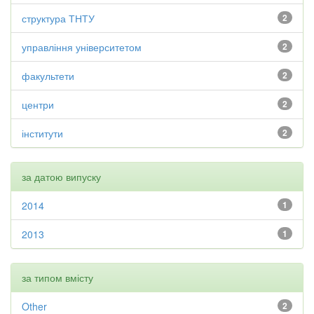
структура ТНТУ
2
управління університетом
2
факультети
2
центри
2
інститути
2
за датою випуску
2014
1
2013
1
за типом вмісту
Other
2