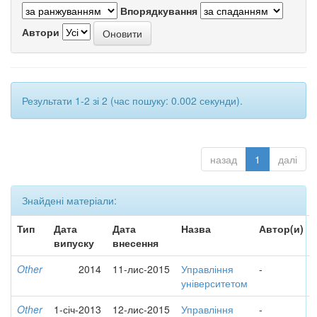
Впорядкування
Автори
Результати 1-2 зі 2 (час пошуку: 0.002 секунди).
назад
1
далі
Знайдені матеріали:
Тип
Дата
Дата
Назва
Автор(и)
випуску
внесення
Other
2014
11-лис-2015
Управління
-
університетом
Other
1-січ-2013
12-лис-2015
Управління
-