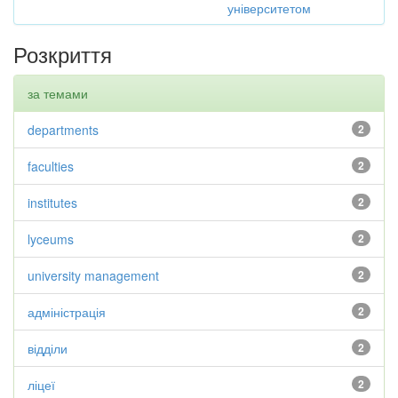
університетом
Розкриття
за темами
departments
2
faculties
2
institutes
2
lyceums
2
university management
2
адміністрація
2
відділи
2
ліцеї
2