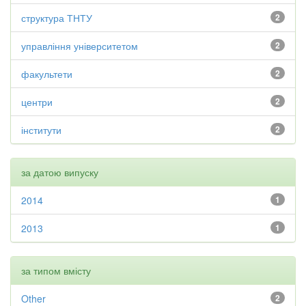
структура ТНТУ
2
управління університетом
2
факультети
2
центри
2
інститути
2
за датою випуску
2014
1
2013
1
за типом вмісту
Other
2