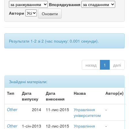
Впорядкування
Автори
Результати 1-2 зі 2 (час пошуку: 0.001 секунди).
назад
1
далі
Знайдені матеріали:
Тип
Дата
Дата
Назва
Автор(и)
випуску
внесення
Other
2014
11-лис-2015
Управління
-
університетом
Other
1-січ-2013
12-лис-2015
Управління
-