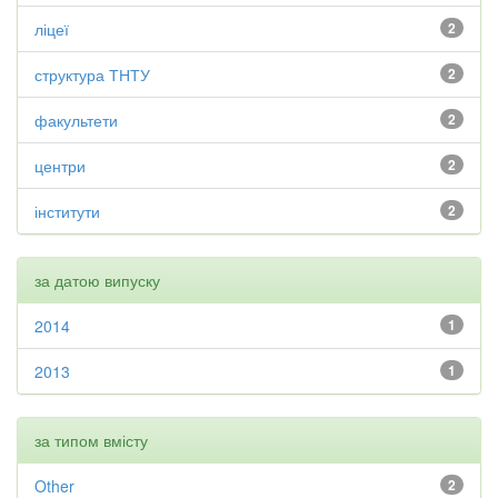
ліцеї
2
структура ТНТУ
2
факультети
2
центри
2
інститути
2
за датою випуску
2014
1
2013
1
за типом вмісту
Other
2