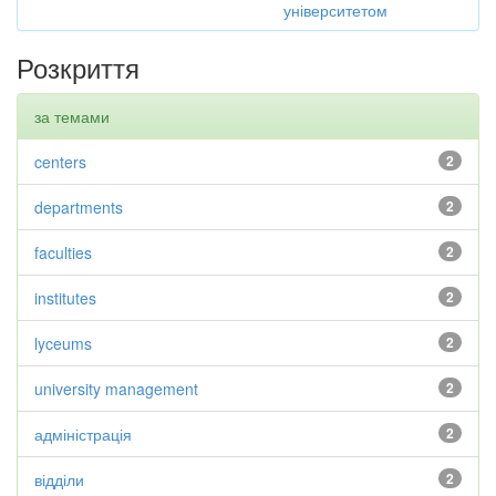
університетом
Розкриття
за темами
centers
2
departments
2
faculties
2
institutes
2
lyceums
2
university management
2
адміністрація
2
відділи
2