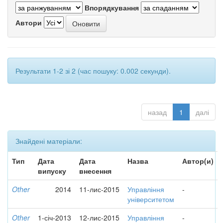
Впорядкування
Автори
Результати 1-2 зі 2 (час пошуку: 0.002 секунди).
назад
1
далі
Знайдені матеріали:
Тип
Дата
Дата
Назва
Автор(и)
випуску
внесення
Other
2014
11-лис-2015
Управління
-
університетом
Other
1-січ-2013
12-лис-2015
Управління
-