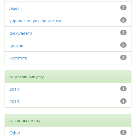
ліцеї
2
управління університетом
2
факультети
2
центри
2
інститути
2
за датою випуску
2014
1
2013
1
за типом вмісту
Other
2