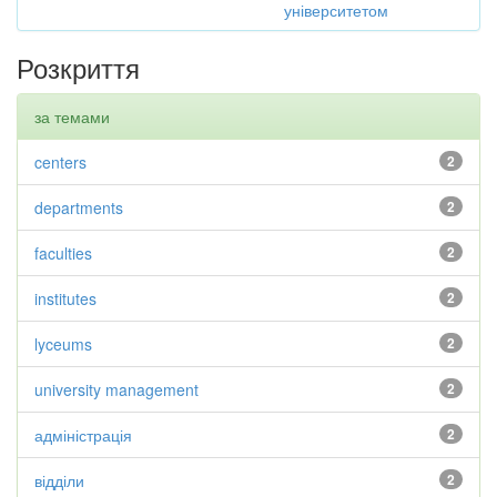
університетом
Розкриття
за темами
centers
2
departments
2
faculties
2
institutes
2
lyceums
2
university management
2
адміністрація
2
відділи
2