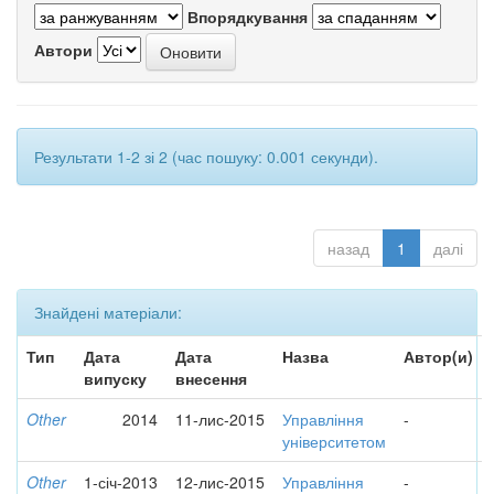
Впорядкування
Автори
Результати 1-2 зі 2 (час пошуку: 0.001 секунди).
назад
1
далі
Знайдені матеріали:
Тип
Дата
Дата
Назва
Автор(и)
випуску
внесення
Other
2014
11-лис-2015
Управління
-
університетом
Other
1-січ-2013
12-лис-2015
Управління
-