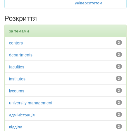
університетом
Розкриття
за темами
centers
2
departments
2
faculties
2
institutes
2
lyceums
2
university management
2
адміністрація
2
відділи
2