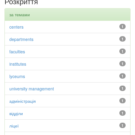
Розкриття
за темами
centers
1
departments
1
faculties
1
institutes
1
lyceums
1
university management
1
адміністрація
1
відділи
1
ліцеї
1