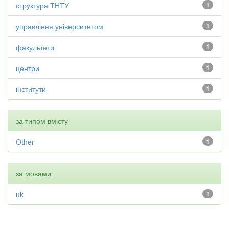
структура ТНТУ
1
управління університетом
1
факультети
1
центри
1
інститути
1
за типом вмісту
Other
1
за мовами
uk
1