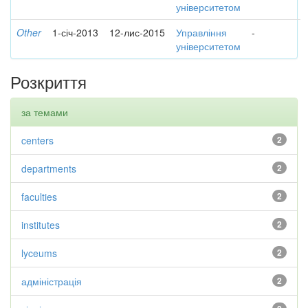
університетом
Other
1-січ-2013
12-лис-2015
Управління
-
університетом
Розкриття
за темами
centers
2
departments
2
faculties
2
institutes
2
lyceums
2
адміністрація
2