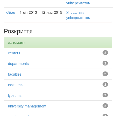
університетом
Other
1-січ-2013
12-лис-2015
Управління
-
університетом
Розкриття
за темами
centers
2
departments
2
faculties
2
institutes
2
lyceums
2
university management
2