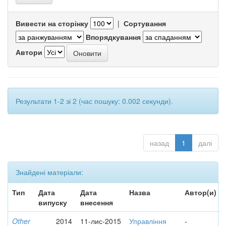
Вивести на сторінку
|
Сортування
Впорядкування
Автори
Результати 1-2 зі 2 (час пошуку: 0.002 секунди).
назад
1
далі
Знайдені матеріали:
Тип
Дата
Дата
Назва
Автор(и)
випуску
внесення
Other
2014
11-лис-2015
Управління
-