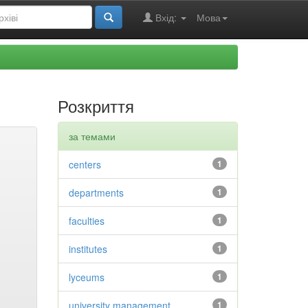
Вхід:
Мова
Розкриття
за темами
centers
1
departments
1
faculties
1
institutes
1
lyceums
1
university management
1