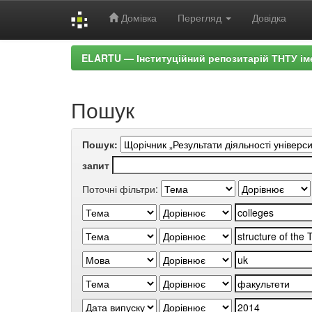
Домівка
Перегляд
Довідка
Skip
ELARTU — Інституційний репозитарій ТНТУ ім
navigation
Пошук
Пошук:
запит
Поточні фільтри: