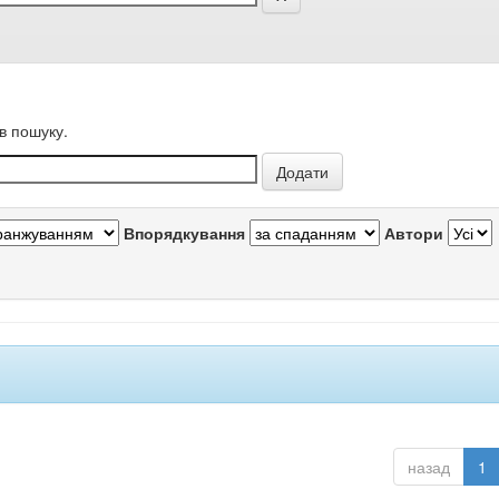
в пошуку.
Впорядкування
Автори
назад
1