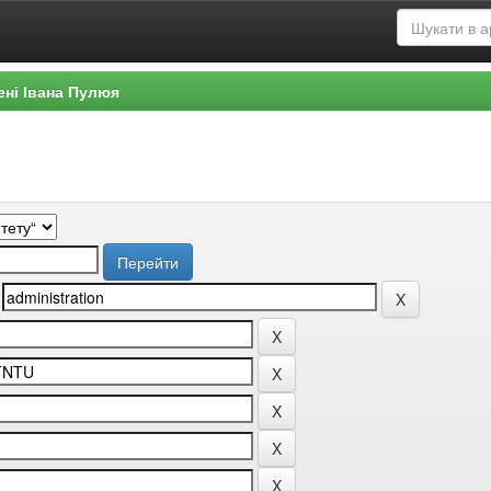
ені Івана Пулюя