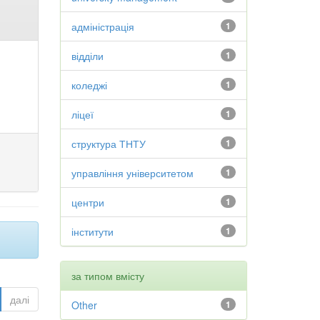
адміністрація
1
відділи
1
коледжі
1
ліцеї
1
структура ТНТУ
1
управління університетом
1
центри
1
інститути
1
за типом вмісту
далі
Other
1