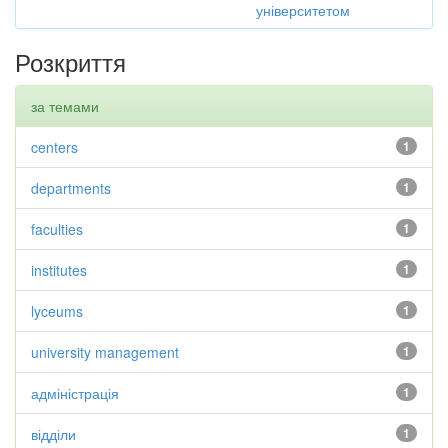
університетом
Розкриття
за темами
centers
1
departments
1
faculties
1
institutes
1
lyceums
1
university management
1
адміністрація
1
відділи
1