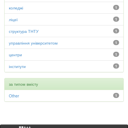
коледжі
1
ліцеї
1
структура ТНТУ
1
управління університетом
1
центри
1
інститути
1
за типом вмісту
Other
1