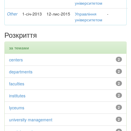
університетом
Other
1-січ-2013
12-лис-2015
Управління
-
університетом
Розкриття
за темами
centers
2
departments
2
faculties
2
institutes
2
lyceums
2
university management
2