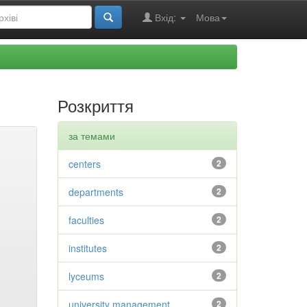
Вхід:
Мова
Розкриття
за темами
centers
2
departments
2
faculties
2
institutes
2
lyceums
2
university management
2