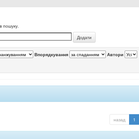
в пошуку.
Впорядкування
Автори
назад
1