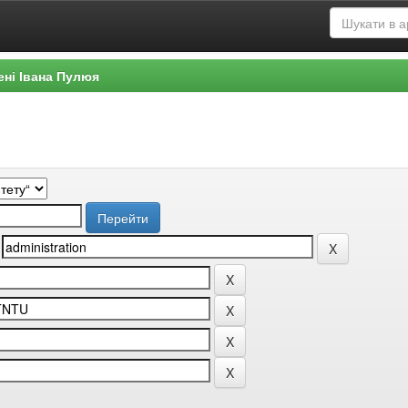
ені Івана Пулюя