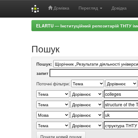
Домівка
Перегляд
Довідка
Skip
ELARTU — Інституційний репозитарій ТНТУ ім
navigation
Пошук
Пошук:
запит
Поточні фільтри:
Почати новий пошук