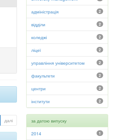
адміністрація
2
відділи
2
коледжі
2
ліцеї
2
управління університетом
2
факультети
2
центри
2
інститути
2
далі
за датою випуску
2014
1